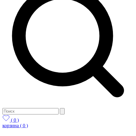
( 0 )
корзина
( 0 )