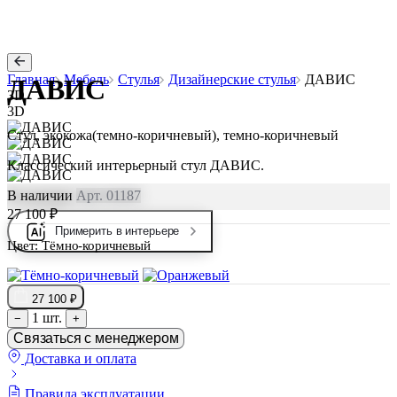
Главная
Мебель
Стулья
Дизайнерские стулья
ДАВИС
ДАВИС
3D
3D
Стул, экокожа(темно-коричневый), темно-коричневый
Классический интерьерный стул ДАВИС.
В наличии
Арт. 01187
27 100 ₽
Примерить в интерьере
Цвет:
Тёмно-коричневый
27 100 ₽
1 шт.
−
+
Связаться с менеджером
Доставка и оплата
Правила эксплуатации