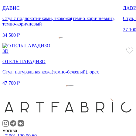
ДАВИС
ДАВ
Стул с подлокотниками, экокожа(темно-коричневый),
Стул,
темно-коричневый
27 100
34 500 ₽
3D
ОТЕЛЬ ПАРАДИЗО
Стул, натуральная кожа(темно-бежевый), орех
47 700 ₽
москва
+7 901 129 00 60