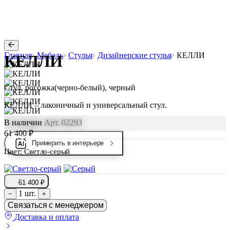
Главная
Мебель
Стулья
Дизайнерские стулья
КЕЛЛИ
КЕЛЛИ
Стул, рогожка(черно-белый), черный
КЕЛЛИ – лаконичный и универсальный стул.
В наличии
Арт. 02293
61 400 ₽
Примерить в интерьере
Цвет:
Светло-серый
61 400 ₽
1 шт.
−
+
Связаться с менеджером
Доставка и оплата