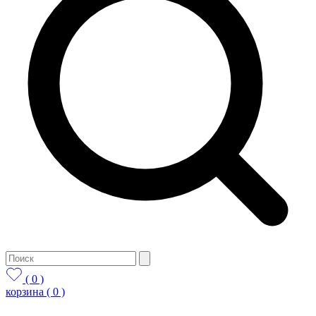
( 0 )
корзина
( 0 )