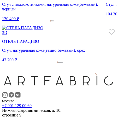
Стул с подлокотниками, натуральная кожа(бежевый),
Стул,
черный
104 30
130 400 ₽
3D
ОТЕЛЬ ПАРАДИЗО
Стул, натуральная кожа(темно-бежевый), орех
47 700 ₽
москва
+7 901 129 00 60
Нижняя Сыромятническая, д. 10,
строение 9