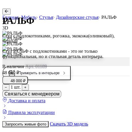
Главная
Мебель
Стулья
Дизайнерские стулья
РАЛЬФ
РАЛЬФ
3D
3D
Стул с подлокотниками, рогожка, экокожа(оливковый),
черный
Стул РАЛЬФ с подлокотниками - это не только
функциональная, но и стильная деталь интерьера.
В наличии
Арт. 01189
48 000 ₽
Примерить в интерьере
48 000 ₽
1 шт.
−
+
Связаться с менеджером
Доставка и оплата
Правила эксплуатации
Скачать 3D модель
Запросить живые фото