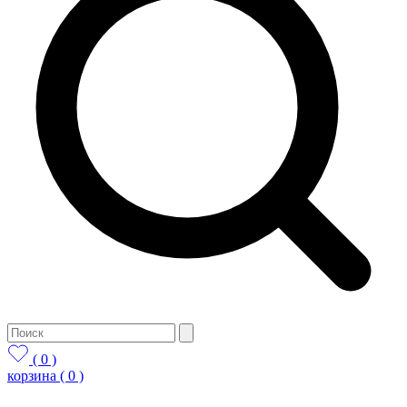
( 0 )
корзина
( 0 )