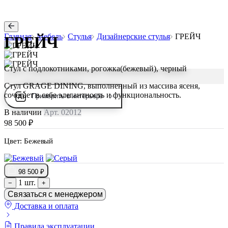
Главная
Мебель
Стулья
Дизайнерские стулья
ГРЕЙЧ
ГРЕЙЧ
Стул с подлокотниками, рогожка(бежевый), черный
Cтул GRAGE DINING, выполненный из массива ясеня,
сочетает в себе элегантность и функциональность.
Примерить в интерьере
В наличии
Арт. 02012
98 500 ₽
Цвет:
Бежевый
98 500 ₽
1 шт.
−
+
Связаться с менеджером
Доставка и оплата
Правила эксплуатации