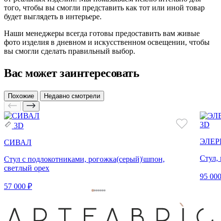
того, чтобы вы смогли представить как тот или иной товар
будет выглядеть в интерьере.
Наши менеджеры всегда готовы предоставить вам живые
фото изделия в дневном и искусственном освещении, чтобы
вы смогли сделать правильный выбор.
Вас может заинтересовать
Похожие
Недавно смотрели
3D
3D
ЭЛЕР
СИВАЛ
Стул,
Стул с подлокотниками, рогожка(серый)\шпон,
светлый орех
95 000
57 000 ₽