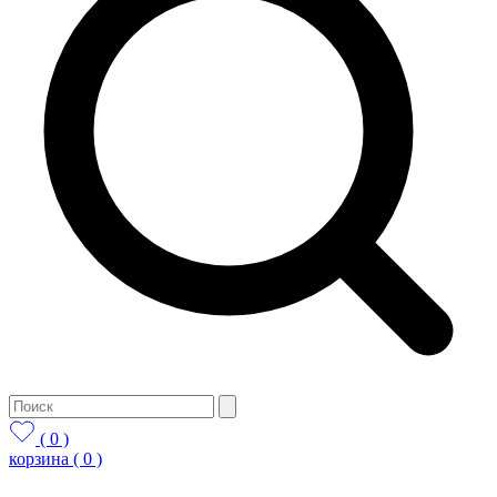
( 0 )
корзина
( 0 )