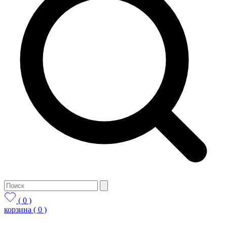
( 0 )
корзина
( 0 )