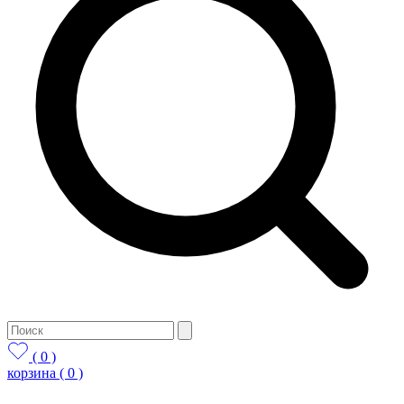
( 0 )
корзина
( 0 )