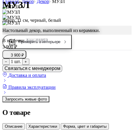
Главная
Декор
Декор
МУЗЛ
МУЗЛ
Декор, 11 см, черный, белый
Настольный декор, выполненный из керамики.
В наличии
Арт. 01953
Примерить в интерьере
3 900 ₽
3 900 ₽
1 шт.
−
+
Связаться с менеджером
Доставка и оплата
Правила эксплуатации
Запросить живые фото
О товаре
Описание
Характеристики
Форма, цвет и габариты