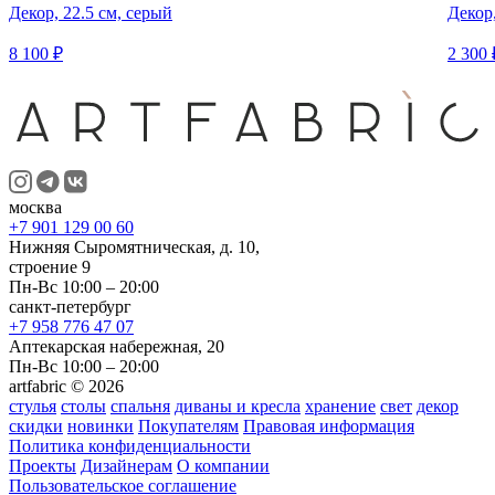
Декор, 22.5 см, серый
Декор
8 100 ₽
2 300 
москва
+7 901 129 00 60
Нижняя Сыромятническая, д. 10,
строение 9
Пн-Вс 10:00 – 20:00
санкт-петербург
+7 958 776 47 07
Аптекарская набережная, 20
Пн-Вс 10:00 – 20:00
artfabric © 2026
стулья
столы
спальня
диваны и кресла
хранение
свет
декор
скидки
новинки
Покупателям
Правовая информация
Политика конфиденциальности
Проекты
Дизайнерам
О компании
Пользовательское соглашение