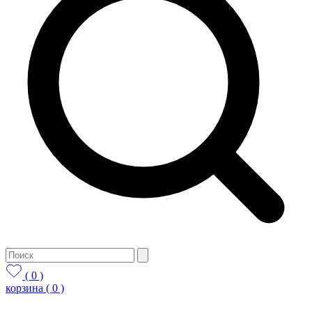
( 0 )
корзина
( 0 )