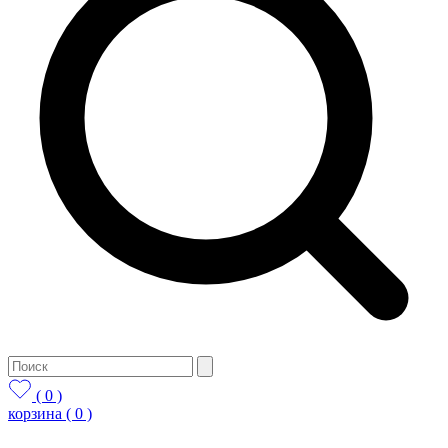
( 0 )
корзина
( 0 )