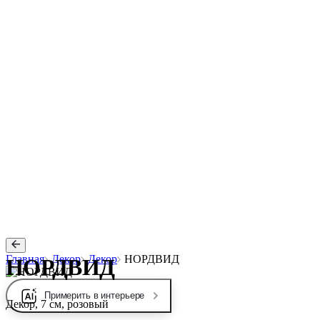
Главная
Декор
Декор
НОРДВИД
НОРДВИД
Примерить в интерьере
Декор, 7 см, розовый