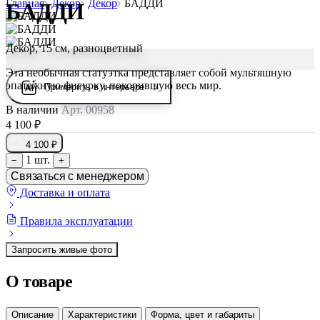
Главная
Декор
Декор
БАДДИ
БАДДИ
Декор, 15 см, разноцветный
Эта необычная статуэтка представляет собой мультяшную
эпатажную фигурку, покорившую весь мир.
Примерить в интерьере
В наличии
Арт. 00958
4 100 ₽
4 100 ₽
1 шт.
−
+
Связаться с менеджером
Доставка и оплата
Правила эксплуатации
Запросить живые фото
О товаре
Описание
Характеристики
Форма, цвет и габариты