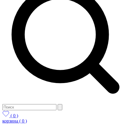
( 0 )
корзина
( 0 )