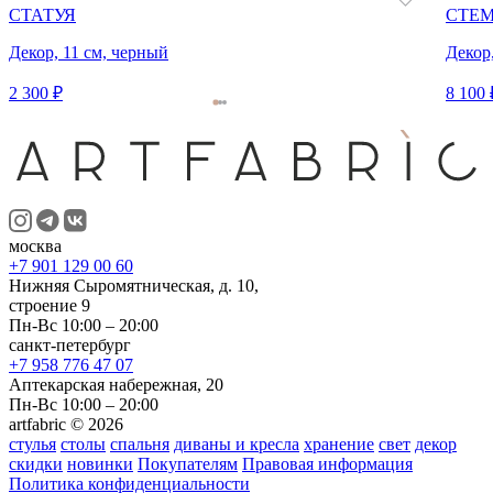
СТАТУЯ
СТЕ
Декор, 11 см, черный
Декор,
2 300 ₽
8 100 
москва
+7 901 129 00 60
Нижняя Сыромятническая, д. 10,
строение 9
Пн-Вс 10:00 – 20:00
санкт-петербург
+7 958 776 47 07
Аптекарская набережная, 20
Пн-Вс 10:00 – 20:00
artfabric © 2026
стулья
столы
спальня
диваны и кресла
хранение
свет
декор
скидки
новинки
Покупателям
Правовая информация
Политика конфиденциальности