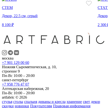
СТЕМ
СТАТ
Декор, 22.5 см, серый
Декор
8 100 ₽
2 300 
москва
+7 901 129 00 60
Нижняя Сыромятническая, д. 10,
строение 9
Пн-Вс 10:00 – 20:00
санкт-петербург
+7 958 776 47 07
Аптекарская набережная, 20
Пн-Вс 10:00 – 20:00
artfabric © 2026
стулья
столы
спальня
диваны и кресла
хранение
свет
декор
скидки
новинки
Покупателям
Правовая информация