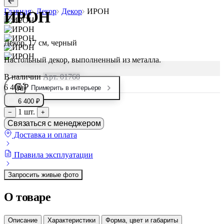
Главная
Декор
Декор
ИРОН
ИРОН
Декор, 17 см, черный
Настольный декор, выполненный из металла.
В наличии
Арт. 01760
6 400 ₽
Примерить в интерьере
6 400 ₽
1 шт.
−
+
Связаться с менеджером
Доставка и оплата
Правила эксплуатации
Запросить живые фото
О товаре
Описание
Характеристики
Форма, цвет и габариты