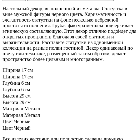
Настольный декор, выполненный из металла. Статуэтка в
виде мужской фигуры черного цвета. Харизматичность и
элегантность статуэтки на фоне несколько небрежной
простоты исполнения. Грубая фактура металла подчеркивает
этническую составляющую. Этот декор отлично подойдет для
открытых пространств благодаря своей статности и
выразительности. Расставьте статуэтки из одноименной
коллекции на разные полки гостиной. Декор одинаковый по
цвету или тематике, размещенный таким образом, делает
пространство более цельным и многогранным.
Ширина
17 см
Ширина
17 см
Глубина
6 см
Глубина
6 см
Высота
29 см
Высота
29 см
Материал
Металл
Материал
Металл
Цвет
Чёрный
Цвет
Чёрный
Все изделия частично или полностью сделаны вручную.