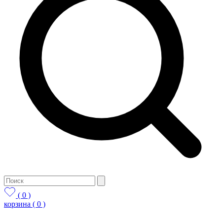
( 0 )
корзина
( 0 )