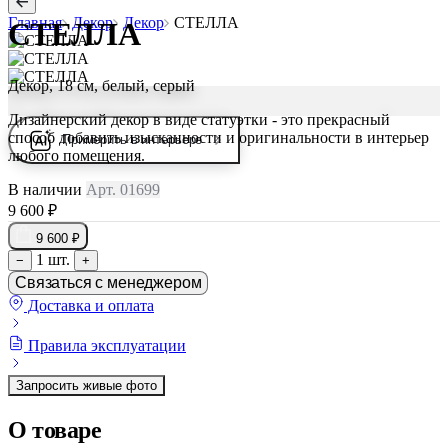
Главная
Декор
Декор
СТЕЛЛА
СТЕЛЛА
Декор, 18 см, белый, серый
Дизайнерский декор в виде статуэтки - это прекрасный
способ добавить изысканности и оригинальности в интерьер
Примерить в интерьере
любого помещения.
В наличии
Арт. 01699
9 600 ₽
9 600 ₽
1 шт.
−
+
Связаться с менеджером
Доставка и оплата
Правила эксплуатации
Запросить живые фото
О товаре