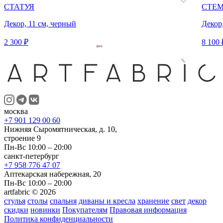
СТАТУЯ
СТЕ
Декор, 11 см, черный
Декор,
2 300 ₽
8 100 
москва
+7 901 129 00 60
Нижняя Сыромятническая, д. 10,
строение 9
Пн-Вс 10:00 – 20:00
санкт-петербург
+7 958 776 47 07
Аптекарская набережная, 20
Пн-Вс 10:00 – 20:00
artfabric © 2026
стулья
столы
спальня
диваны и кресла
хранение
свет
декор
скидки
новинки
Покупателям
Правовая информация
Политика конфиденциальности