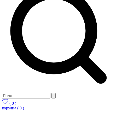
( 0 )
корзина
( 0 )