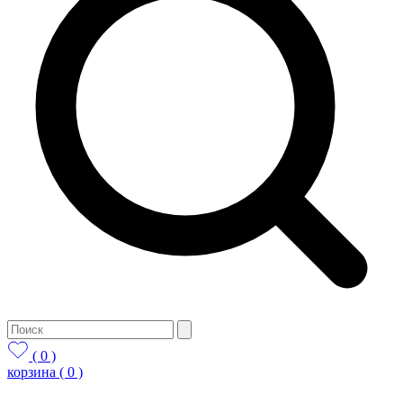
( 0 )
корзина
( 0 )