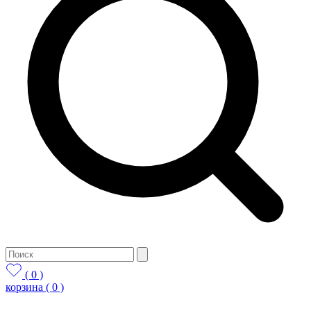
( 0 )
корзина
( 0 )