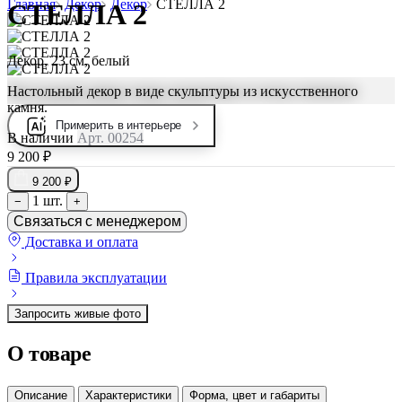
Главная
Декор
Декор
СТЕЛЛА 2
СТЕЛЛА 2
Декор, 23 см, белый
Настольный декор в виде скульптуры из искусственного
камня.
Примерить в интерьере
В наличии
Арт. 00254
9 200 ₽
9 200 ₽
1 шт.
−
+
Связаться с менеджером
Доставка и оплата
Правила эксплуатации
Запросить живые фото
О товаре
Описание
Характеристики
Форма, цвет и габариты