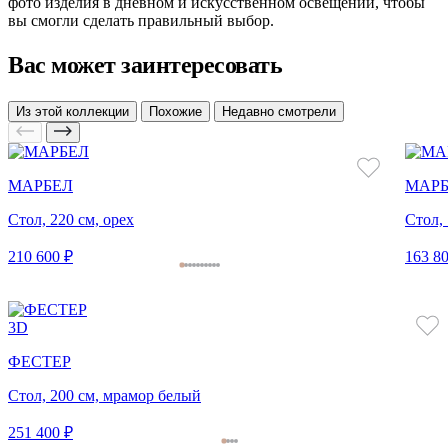
фото изделия в дневном и искусственном освещении, чтобы
вы смогли сделать правильный выбор.
Вас может заинтересовать
Из этой коллекции
Похожие
Недавно смотрели
МАРБЕЛ
МАРБ
Стол, 220 см, орех
Стол, 
210 600 ₽
163 80
3D
ФЕСТЕР
Стол, 200 см, мрамор белый
251 400 ₽