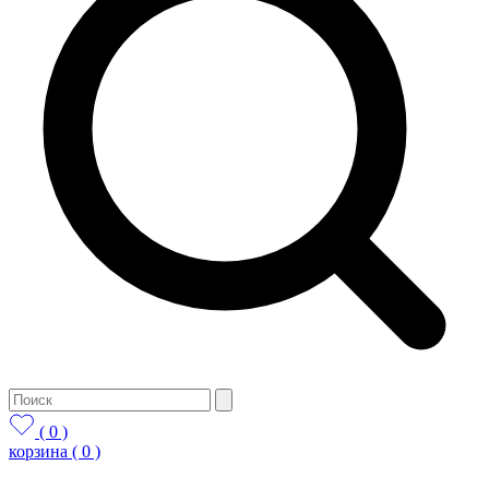
( 0 )
корзина
( 0 )