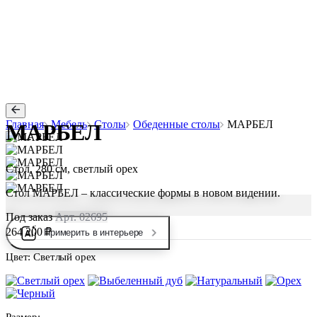
Главная
Мебель
Столы
Обеденные столы
МАРБЕЛ
МАРБЕЛ
Стол, 280 см, светлый орех
Стол МАРБЕЛ – классические формы в новом видении.
Под заказ
Арт. 02695
264 200 ₽
Примерить в интерьере
Цвет:
Светлый орех
Размер: