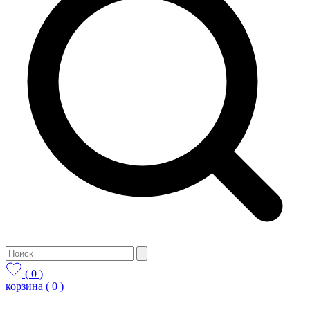
( 0 )
корзина
( 0 )