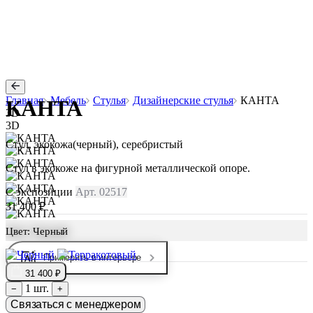
Главная
Мебель
Стулья
Дизайнерские стулья
КАНТА
КАНТА
3D
3D
Стул, экокожа(черный), серебристый
Стул в экокоже на фигурной металлической опоре.
С экспозиции
Арт. 02517
31 400 ₽
Цвет:
Черный
Примерить в интерьере
31 400 ₽
1 шт.
−
+
Связаться с менеджером