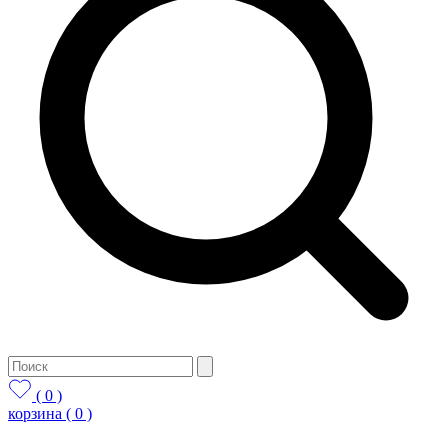
( 0 )
корзина
( 0 )