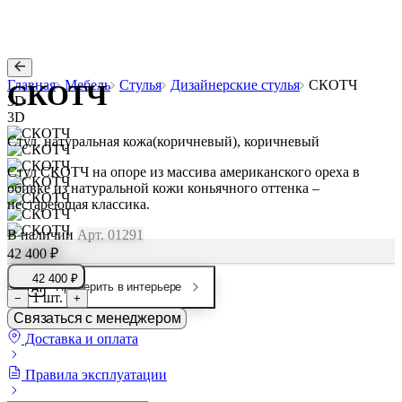
Главная
Мебель
Стулья
Дизайнерские стулья
СКОТЧ
СКОТЧ
3D
3D
Стул, натуральная кожа(коричневый), коричневый
Стул СКОТЧ на опоре из массива американского ореха в
обивке из натуральной кожи коньячного оттенка –
нестареющая классика.
В наличии
Арт. 01291
42 400 ₽
42 400 ₽
Примерить в интерьере
1 шт.
−
+
Связаться с менеджером
Доставка и оплата
Правила эксплуатации