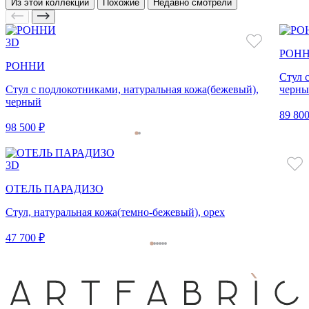
Из этой коллекции
Похожие
Недавно смотрели
3D
РОН
РОННИ
Стул 
Стул с подлокотниками, натуральная кожа(бежевый),
черны
черный
89 800
98 500 ₽
3D
ОТЕЛЬ ПАРАДИЗО
Стул, натуральная кожа(темно-бежевый), орех
47 700 ₽