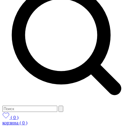
( 0 )
корзина
( 0 )