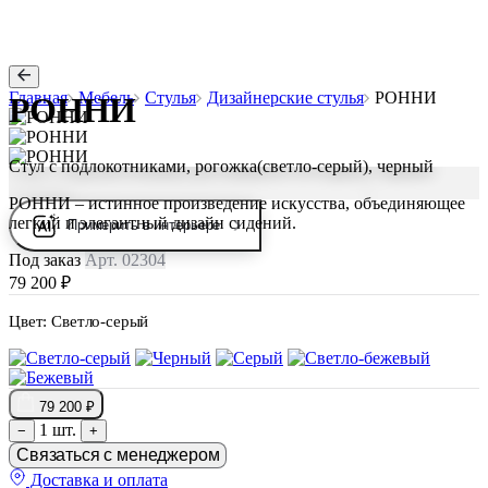
Главная
Мебель
Стулья
Дизайнерские стулья
РОННИ
РОННИ
Стул с подлокотниками, рогожка(светло-серый), черный
РОННИ – истинное произведение искусства, объединяющее
легкий и элегантный дизайн сидений.
Примерить в интерьере
Под заказ
Арт. 02304
79 200 ₽
Цвет:
Светло-серый
79 200 ₽
1 шт.
−
+
Связаться с менеджером
Доставка и оплата