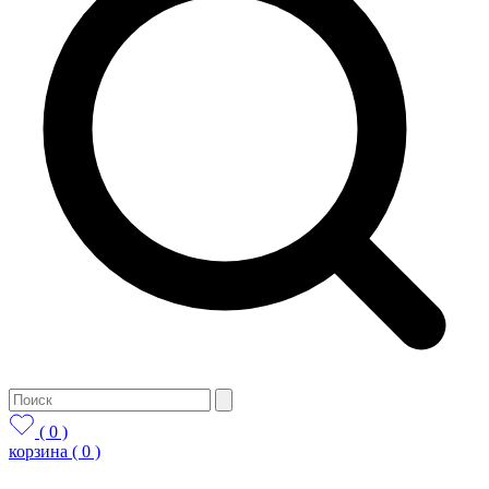
( 0 )
корзина
( 0 )