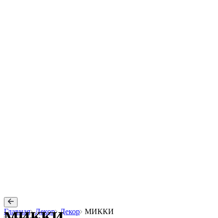
Главная
Декор
Декор
МИККИ
МИККИ