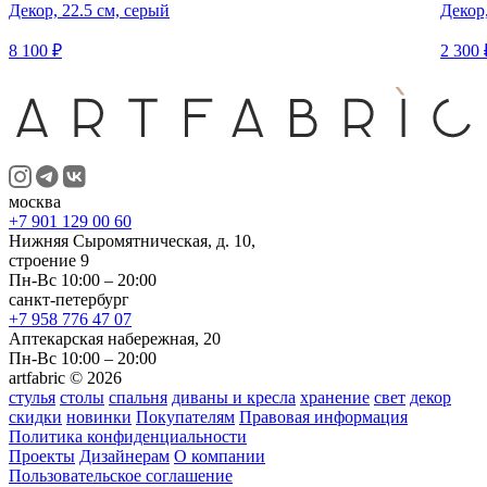
Декор, 22.5 см, серый
Декор
8 100 ₽
2 300 
москва
+7 901 129 00 60
Нижняя Сыромятническая, д. 10,
строение 9
Пн-Вс 10:00 – 20:00
санкт-петербург
+7 958 776 47 07
Аптекарская набережная, 20
Пн-Вс 10:00 – 20:00
artfabric © 2026
стулья
столы
спальня
диваны и кресла
хранение
свет
декор
скидки
новинки
Покупателям
Правовая информация
Политика конфиденциальности
Проекты
Дизайнерам
О компании
Пользовательское соглашение