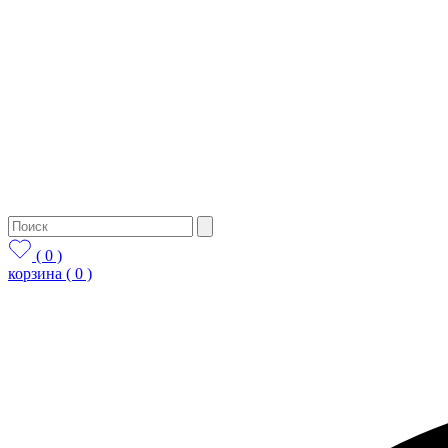
( 0 )
корзина
( 0 )